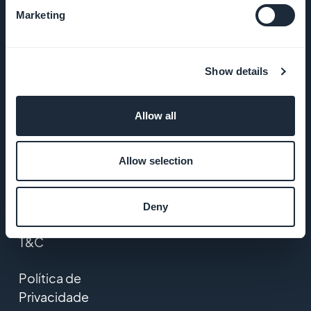
Suporte
Marketing
incrível
DNA da
Show details
GoodBarber
Startup
Allow all
Studio
Allow selection
Empregos
Imprensa
Deny
T&C
Política de
Privacidade