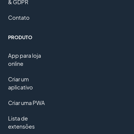
& GDPR
Contato
PRODUTO
App para loja
online
Criar um
aplicativo
Criar uma PWA
Lista de
extensões