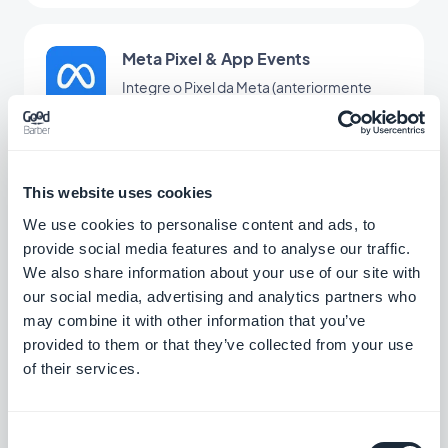
Meta Pixel & App Events
Integre o Pixel da Meta (anteriormente
Pixel do Facebook) e o SDK do Facebook
Event Analytics no seu aplicativo para
Grátis
analisar o comportamento de seus
usuários e otimizar sua estratégia de
marketing
This website uses cookies
Stripe Extended
We use cookies to personalise content and ads, to
Ofereça métodos de pagamento
provide social media features and to analyse our traffic.
adicionais na sua loja com o Stripe
We also share information about your use of our site with
Extended
our social media, advertising and analytics partners who
Grátis
may combine it with other information that you’ve
provided to them or that they’ve collected from your use
of their services.
ClickSend
Adicione funcionalidades de mensagens
de texto e automações ao seu app
Consent