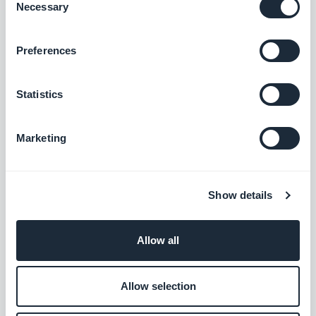
Necessary
Grátis
Selection
Preferences
Google Tarefas
Aumente sua produtividade diária
Statistics
Grátis
Marketing
Xero
Show details
Domine sua contabilidade
Grátis
Allow all
Allow selection
Salesforce
Boost your sales and conversion rates