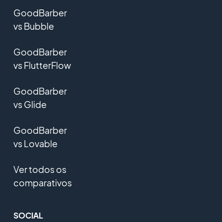
GoodBarber
vs Bubble
GoodBarber
vs FlutterFlow
GoodBarber
vs Glide
GoodBarber
vs Lovable
Ver todos os
comparativos
SOCIAL