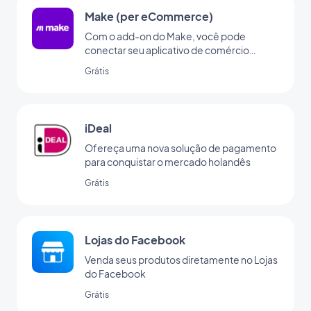
Make (per eCommerce)
Com o add-on do Make, você pode
conectar seu aplicativo de comércio
eletrônico a milhares de outros serviços
Grátis
online. É o add-on perfeito para configurar
automações sem precisar codificar. (Você
deve er uma conta em www.make.com
para usar esse add-on)
iDeal
Ofereça uma nova solução de pagamento
para conquistar o mercado holandês
Grátis
Lojas do Facebook
Venda seus produtos diretamente no Lojas
do Facebook
Grátis