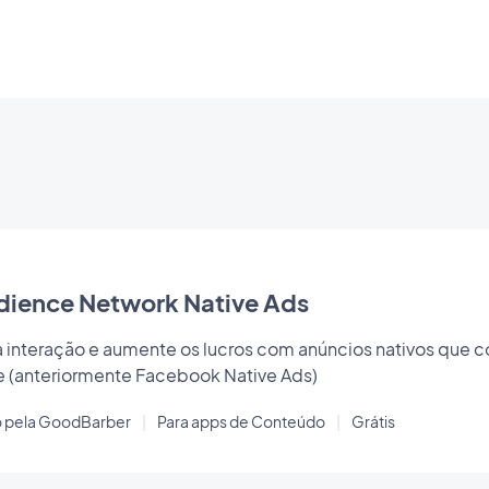
dience Network Native Ads
a interação e aumente os lucros com anúncios nativos qu
ce (anteriormente Facebook Native Ads)
o pela GoodBarber
|
Para apps de Conteúdo
|
Grátis