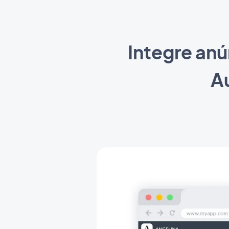
Integre anú
A