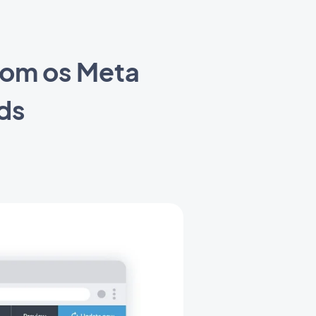
 com os Meta
ds