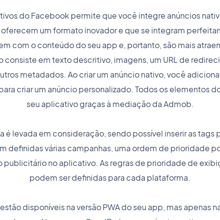
tivos do Facebook permite que você integre anúncios nativ
e oferecem um formato inovador e que se integram perfeita
em com o conteúdo do seu app e, portanto, são mais atrae
io consiste em texto descritivo, imagens, um URL de redire
tros metadados. Ao criar um anúncio nativo, você adicion
ara criar um anúncio personalizado. Todos os elementos d
seu aplicativo graças à mediação da Admob.
a é levada em consideração, sendo possível inserir as tags p
em definidas várias campanhas, uma ordem de prioridade p
 publicitário no aplicativo. As regras de prioridade de e
podem ser definidas para cada plataforma.
 estão disponíveis na versão PWA do seu app, mas apenas na