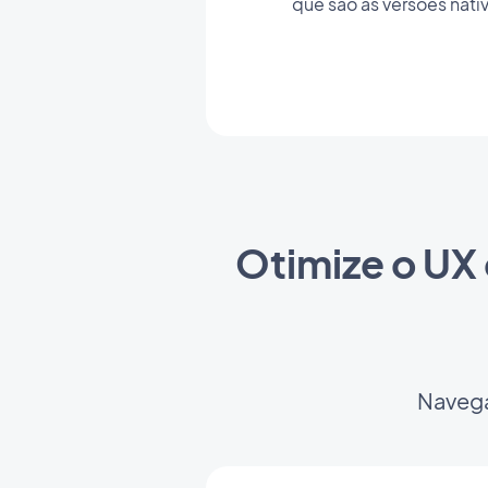
que são as versões nat
Otimize o UX
Navega