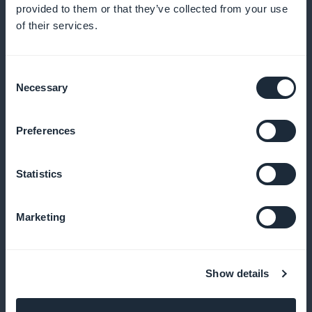
pacientes
provided to them or that they’ve collected from your use
of their services.
Recompense seus pacientes fiéis com benefícios e
prêmios exclusivos
Consent
Necessary
Selection
Cartão de associado premium
Preferences
Ofereça benefícios exclusivos para seus pacientes
Statistics
regulares
Marketing
Monitoramento do desempenho de seus
serviços
Show details
Use estatísticas para otimizar seus serviços e