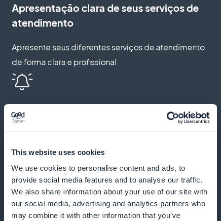
Apresentação clara de seus serviços de
atendimento
Apresente seus diferentes serviços de atendimento
de forma clara e profissional
Notificações push e lembretes
automáticos
Envie lembretes e notificações para reduzir as
This website uses cookies
ausências e melhorar o envolvimento dos pacientes
We use cookies to personalise content and ads, to
provide social media features and to analyse our traffic.
We also share information about your use of our site with
our social media, advertising and analytics partners who
Programa de fidelidade para seus
may combine it with other information that you’ve