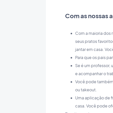
Com as nossas a
Com a maioria dos 
seus pratos favorit
jantar em casa. Voc
Para que os pais pa
Se é um professor,
e acompanhar o tra
Você pode também of
ou takeout.
Uma aplicação de f
casa. Você pode ofer