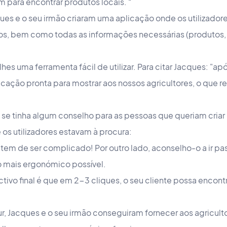
para encontrar produtos locais. “
es e o seu irmão criaram uma aplicação onde os utilizador
mos, bem como todas as informações necessárias (produtos,
es uma ferramenta fácil de utilizar. Para citar Jacques: "a
icação pronta para mostrar aos nossos agricultores, o que r
.
se tinha algum conselho para as pessoas que queriam criar
os utilizadores estavam à procura:
 tem de ser complicado! Por outro lado, aconselho-o a ir pa
 o mais ergonómico possível.
tivo final é que em 2-3 cliques, o seu cliente possa encont
, Jacques e o seu irmão conseguiram fornecer aos agricult