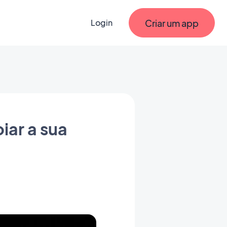
Criar um app
Login
iar a sua