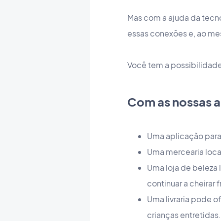
Mas com a ajuda da tecn
essas conexões e, ao me
Você tem a possibilidade
Com as nossas 
Uma aplicação para 
Uma mercearia loca
Uma loja de beleza
continuar a cheirar
Uma livraria pode o
crianças entretidas.