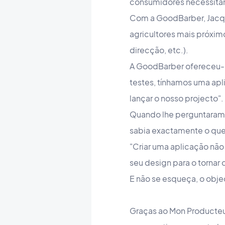
consumidores necessitam 
Com a GoodBarber, Jacqu
agricultores mais próxi
direcção, etc.).
A GoodBarber ofereceu-lh
testes, tínhamos uma apl
lançar o nosso projecto"
Quando lhe perguntaram 
sabia exactamente o que 
"Criar uma aplicação não
seu design para o tornar
E não se esqueça, o objec
Graças ao Mon Producteur