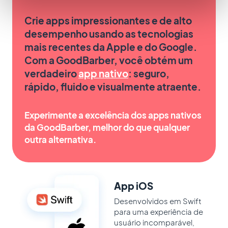
Crie apps impressionantes e de alto
desempenho usando as tecnologias
mais recentes da Apple e do Google.
Com a GoodBarber, você obtém um
verdadeiro
app nativo
: seguro,
rápido, fluido e visualmente atraente.
Experimente a excelência dos apps nativos
da GoodBarber, melhor do que qualquer
outra alternativa.
App iOS
Desenvolvidos em Swift
para uma experiência de
usuário incomparável,