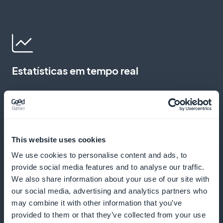
Estatísticas em tempo real
Use dados detalhados para analisar e otimizar o
alcance de seu podcast. Essas informações o
ajudam a entender as preferências do seu público e
a ajustar o conteúdo para maximizar o envolvimento
This website uses cookies
e a satisfação do ouvinte
We use cookies to personalise content and ads, to
provide social media features and to analyse our traffic.
We also share information about your use of our site with
our social media, advertising and analytics partners who
Widgets interativos de assinatura
may combine it with other information that you’ve
provided to them or that they’ve collected from your use