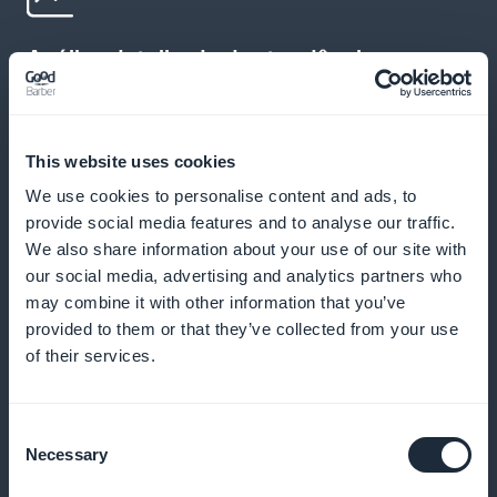
Análise detalhada das tendências
históricas e culturais
Oferecer análises que ajudem os leitores a
This website uses cookies
identificar padrões e tendências ao longo da história,
We use cookies to personalise content and ads, to
melhorando sua compreensão geral
provide social media features and to analyse our traffic.
We also share information about your use of our site with
our social media, advertising and analytics partners who
may combine it with other information that you’ve
Promoção eficaz na página inicial
provided to them or that they’ve collected from your use
of their services.
Aumente a visibilidade e a acessibilidade de seus
artigos com widgets bem posicionados,
Consent
incentivando as assinaturas e o envolvimento direto
Necessary
Selection