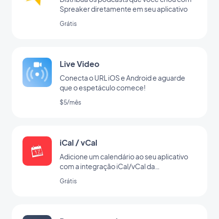
Spreaker diretamente em seu aplicativo
Grátis
Live Video
Conecta o URL iOS e Android e aguarde
que o espetáculo comece!
$5/mês
iCal / vCal
Adicione um calendário ao seu aplicativo
com a integração iCal/vCal da
GoodBarber
Grátis