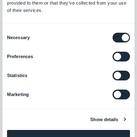
provided to them or that they’ve collected from your use
de texto e automações ao seu app
of their services.
Grátis
Consent
Necessary
Salesforce
Selection
Boost your sales and conversion rates
Preferences
Grátis
Statistics
EmailOctopus
Marketing
Gerencie seu email marketing de forma
simples
Grátis
Show details
ActiveCampaign