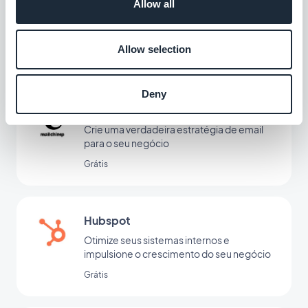
Allow all
Automatize a experiência do cliente e
economize tempo
Allow selection
Grátis
Deny
Mailchimp
Crie uma verdadeira estratégia de email
para o seu negócio
Grátis
Hubspot
Otimize seus sistemas internos e
impulsione o crescimento do seu negócio
Grátis