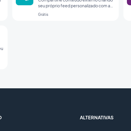
seu próprio feed personalizado com a
integração personalizada da
Grátis
GoodBarber.
eu
O
ALTERNATIVAS