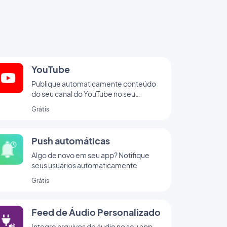
YouTube
Publique automaticamente conteúdo
do seu canal do YouTube no seu
aplicativo com a integração da
Grátis
GoodBarber para o YouTube.
Push automáticas
Algo de novo em seu app? Notifique
seus usuários automaticamente
Grátis
Feed de Áudio Personalizado
Integre arquivos de áudio no seu app