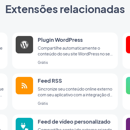
Extensões relacionadas
Plugin WordPress
 e
Compartilhe automaticamente o
conteúdo do seu site WordPress no seu
app com o plugin da GoodBarber para o
Grátis
Wordpress
Feed RSS
ue
Sincronize seu conteúdo online externo
vo
com seu aplicativo com a integração de
feed RSS da GoodBarber.
Grátis
Feed de vídeo personalizado
s
Compartilhe conteúdo externo criando