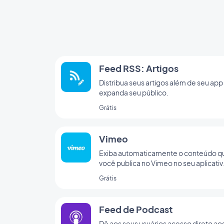
Feed RSS: Artigos
Distribua seus artigos além de seu app
expanda seu público.
Grátis
Vimeo
Exiba automaticamente o conteúdo q
você publica no Vimeo no seu aplicati
GoodBarber com nossa integração
Grátis
Vimeo, para sincronização em tempo
real das suas postagens.
Feed de Podcast
Dê aos seus usuários acesso direto ao