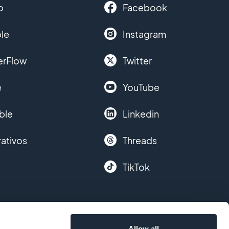
o
Facebook
le
Instagram
erFlow
Twitter
e
YouTube
ble
Linkedin
ativos
Threads
TikTok
Allow all