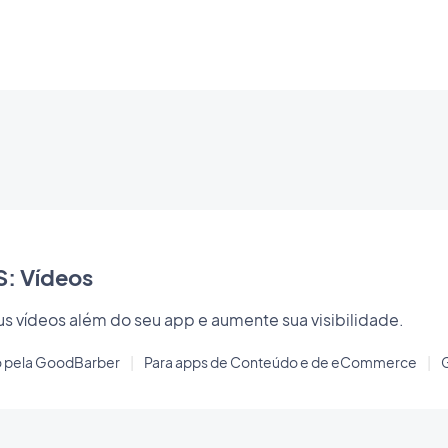
: Vídeos
us vídeos além do seu app e aumente sua visibilidade.
o pela GoodBarber
|
Para apps de Conteúdo e de eCommerce
|
G