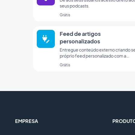
seus podcasts.
Grátis
Feed de artigos
personalizados
Entregue conteúdo externo criando s
próprio feed personalizado com a
integração personalizada da
Grátis
GoodBarber
EMPRESA
PRODUT