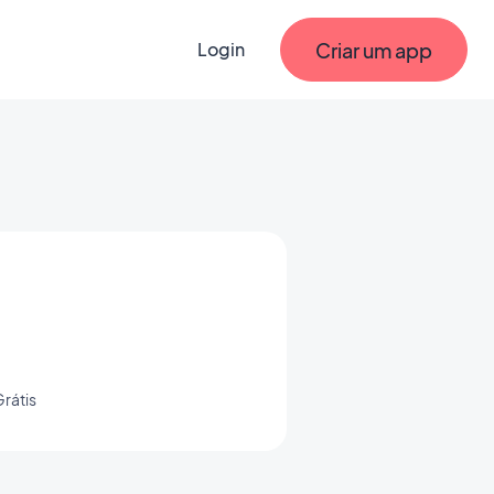
Criar um app
Login
rátis