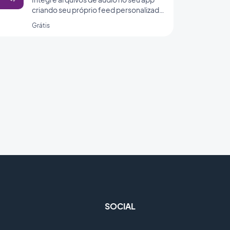
criando seu próprio feed personalizado
com a integração de áudio
Grátis
personalizado da GoodBarber.
SOCIAL