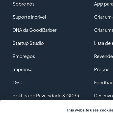
Sobre nós
App para 
Suporte incrível
Criar um 
DNA da GoodBarber
Criar u
Startup Studio
Lista de
Empregos
Revended
Imprensa
Preços
T&C
Feedback
Política de Privacidade & GDPR
Desenvo
Contato
Desenvol
This website uses cookie