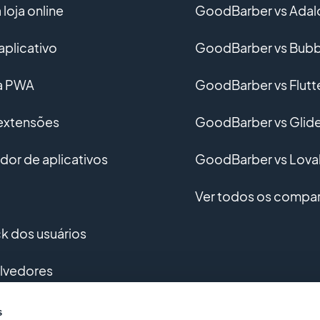
loja online
GoodBarber vs Adal
aplicativo
GoodBarber vs Bubb
ma PWA
GoodBarber vs Flutt
 extensões
GoodBarber vs Glid
or de aplicativos
GoodBarber vs Lova
Ver todos os compar
 dos usuários
lvedores
vimento personalizado
s