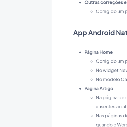
Outras correções e
Corrigido um 
App Android Na
Página Home
Corrigido um p
No widget New
No modelo Carr
Página Artigo
Na página de 
ausentes ao abr
Nas páginas d
quando o Word