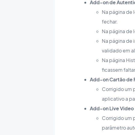
Add-on de Autenti
Na página de l
fechar.
Na página de l
Na página de 
validado em a
Na página Hist
ficassem faltan
Add-on Cartão de 
Corrigido um 
aplicativo a p
Add-on Live Video
Corrigido um 
parâmetro
aut