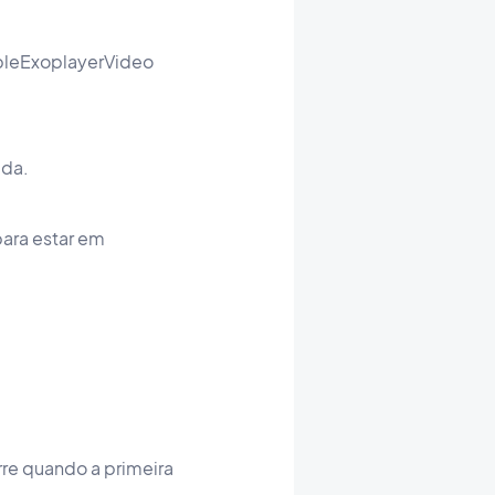
bleExoplayerVideo
ida.
para estar em
re quando a primeira