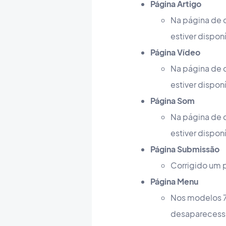
Página Artigo
Na página de 
estiver disponí
Página Vídeo
Na página de 
estiver dispon
Página Som
Na página de 
estiver disponí
Página Submissão
Corrigido um 
Página Menu
Nos modelos 7 
desapareces