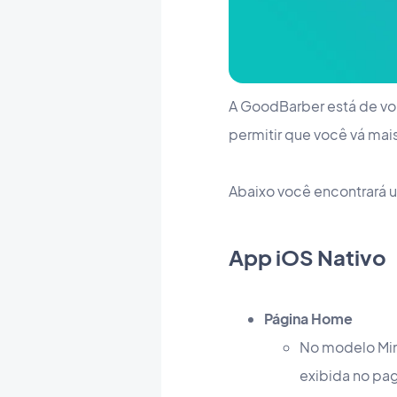
A GoodBarber está de vo
permitir que você vá mais
Abaixo você encontrará 
App iOS Nativo
Página Home
No modelo Mini
exibida no pa