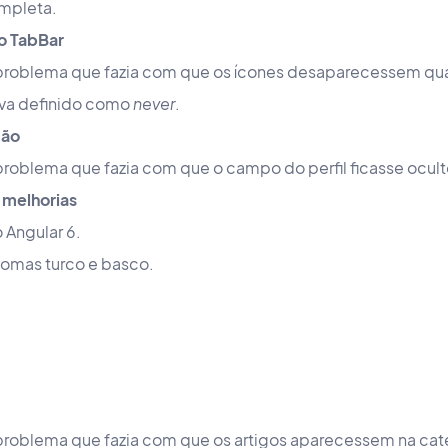
ompleta.
o TabBar
problema que fazia com que os ícones desaparecessem qu
ava definido como
never
.
ção
roblema que fazia com que o campo do perfil ficasse oculto
 melhorias
 Angular 6.
iomas turco e basco.
problema que fazia com que os artigos aparecessem na cat