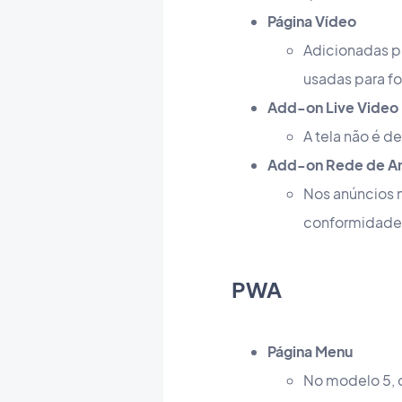
Página Vídeo
Adicionadas p
usadas para fo
Add-on Live Video
A tela não é d
Add-on Rede de An
Nos anúncios n
conformidade 
PWA
Página Menu
No modelo 5, 