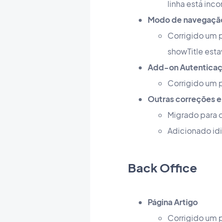
linha está inc
Modo de navegaçã
Corrigido um 
showTitle est
Add-on Autentica
Corrigido um p
Outras correções e
Migrado para o
Adicionado id
Back Office
Página Artigo
Corrigido um 