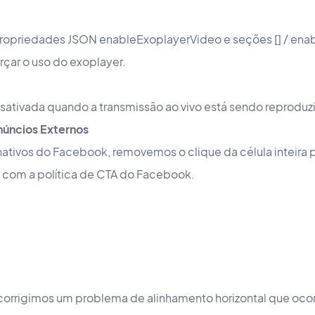
ropriedades JSON enableExoplayerVideo e seções [] / ena
rçar o uso do exoplayer.
esativada quando a transmissão ao vivo está sendo reproduz
úncios Externos
ativos do Facebook, removemos o clique da célula inteira 
com a política de CTA do Facebook.
corrigimos um problema de alinhamento horizontal que ocor