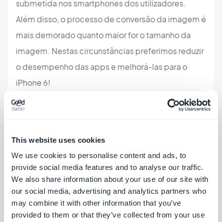
submetida nos smartphones dos utilizadores.
Além disso, o processo de conversão da imagem é
mais demorado quanto maior for o tamanho da
imagem. Nestas circunstâncias preferimos reduzir
o desempenho das apps e melhorá-las para o
iPhone 6!
Por isso é que modificámos como as imagens são
submetidas pela GoodBarber nos dispositivos dos
This website uses cookies
utilizadores. Ao invés de as submetermos grandes,
We use cookies to personalise content and ads, to
em tamanho completo para todos e permitir que
provide social media features and to analyse our traffic.
cada dispositivo as apresente de acordo com as
We also share information about your use of our site with
our social media, advertising and analytics partners who
definições de cada dispositivo, optámos por
may combine it with other information that you’ve
enviar a imagem e adaptá-la a cada dispositivo.
provided to them or that they’ve collected from your use