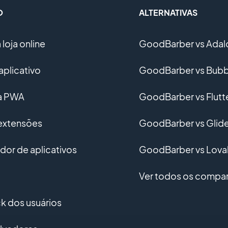
O
ALTERNATIVAS
loja online
GoodBarber vs Adal
aplicativo
GoodBarber vs Bubb
ma PWA
GoodBarber vs Flutt
 extensões
GoodBarber vs Glid
or de aplicativos
GoodBarber vs Lova
Ver todos os compar
 dos usuários