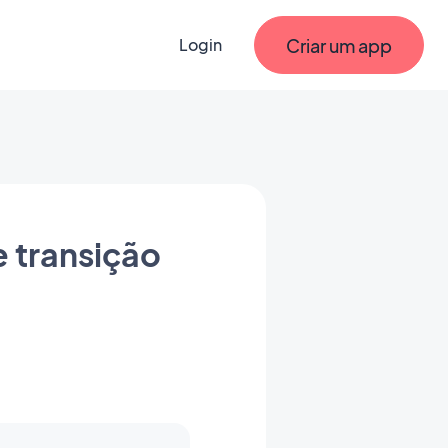
Criar um app
Login
e transição