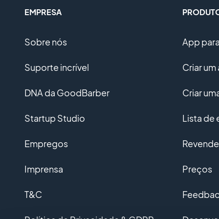
EMPRESA
PRODUT
Sobre nós
App para 
Suporte incrível
Criar um 
DNA da GoodBarber
Criar u
Startup Studio
Lista de
Empregos
Revended
Imprensa
Preços
T&C
Feedback