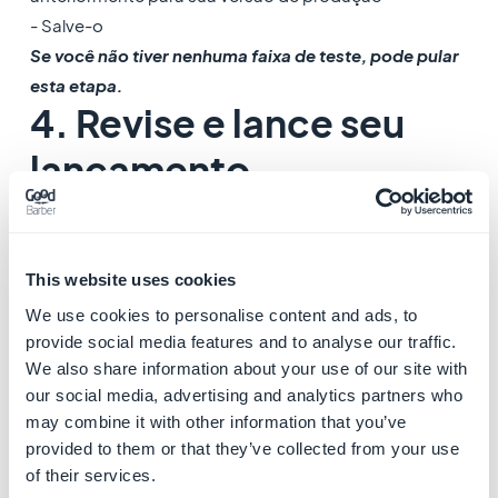
- Salve-o
Se você não tiver nenhuma faixa de teste, pode pular
esta etapa.
4. Revise e lance seu
lançamento
Pré-requisito:
antes de lançar sua versão, certifique-
se de que:
- Você configurou a
lista da loja
do seu aplicativo no
This website uses cookies
menu
Aumente o número de usuários > Presença na
We use cookies to personalise content and ads, to
loja > Página "Detalhes do app"
provide social media features and to analyse our traffic.
Edite os detalhes e as capturas de tela do aplicativo,
We also share information about your use of our site with
se necessário.
our social media, advertising and analytics partners who
may combine it with other information that you’ve
- Você
preparou seu aplicativo para revisão
no
provided to them or that they’ve collected from your use
of their services.
menu
Monitorar e melhorar > Políticas e programas >