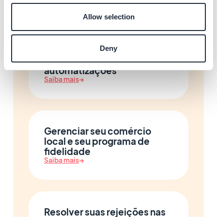
Saiba mais
→
Allow selection
Deny
Enriquecer seu App com IA e
automatizações
Saiba mais
→
Gerenciar seu comércio
local e seu programa de
fidelidade
Saiba mais
→
Resolver suas rejeições nas