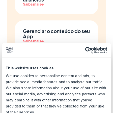
Saiba mais
→
Gerenciar o conteúdo do seu
App
Saiba mais
→
Gerenciar a autenticação e
This website uses cookies
comunidade
We use cookies to personalise content and ads, to
Saiba mais
→
provide social media features and to analyse our traffic.
We also share information about your use of our site with
our social media, advertising and analytics partners who
may combine it with other information that you’ve
Analisar o público e as
provided to them or that they’ve collected from your use
estatísticas do seu App
of their services.