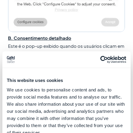
B. Consentimento detalhado
Este é o pop-up exibido quando os usuários clicam em
"Configurar cookies" no pop-up de consentimento
rápido.
1. Personalize o cabeçalho e o texto do pop-up
This website uses cookies
(opcional)
We use cookies to personalise content and ads, to
2. Personalize o texto referente aos cookies
provide social media features and to analyse our traffic.
relacionados a estatísticas e anúncios configurados
We also share information about your use of our site with
através do back office (serviços internos)
our social media, advertising and analytics partners who
3. Personalize o texto referente aos cookies
may combine it with other information that you’ve
provided to them or that they’ve collected from your use
relacionados ao Google Analytics e ao Google Tag
of their services.