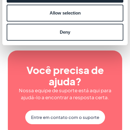
Otimizar o SEO do PWA
Saiba mais
→
Allow selection
Deny
Você precisa de
ajuda?
Nossa equipe de suporte está aqui para
ajudá-lo a encontrar a resposta certa.
Entre em contato com o suporte