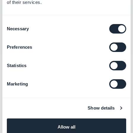
of their services.
Configurar o Google Maps para o seu PWA
Consent
Configurar o Mapbox para o seu PWA
Necessary
Selection
Preferences
Statistics
Categorias
relacionadas
Marketing
Publicar e atualizar o PWA
Saiba mais
→
Show details
Allow all