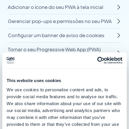
Adicionar o ícone do seu PWA à tela inicial
Gerenciar pop-ups e permissões no seu PWA
Configurar um banner de aviso de cookies
Tornar o seu Progressive Web App (PWA)
privado
Adicionar código personalizado na tag head
do PWA
This website uses cookies
We use cookies to personalise content and ads, to
Exibir mapas no PWA
provide social media features and to analyse our traffic.
We also share information about your use of our site with
our social media, advertising and analytics partners who
3 artigos nesta categoria
may combine it with other information that you’ve
provided to them or that they’ve collected from your use
Ativar mapas no seu PWA