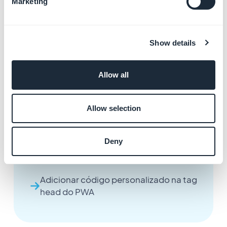
Marketing
Adicionar o ícone do seu PWA à tela
Show details
inicial
Gerenciar pop-ups e permissões no
Allow all
seu PWA
Configurar um banner de aviso de
Allow selection
cookies
Deny
Tornar o seu Progressive Web App
(PWA) privado
Adicionar código personalizado na tag
head do PWA