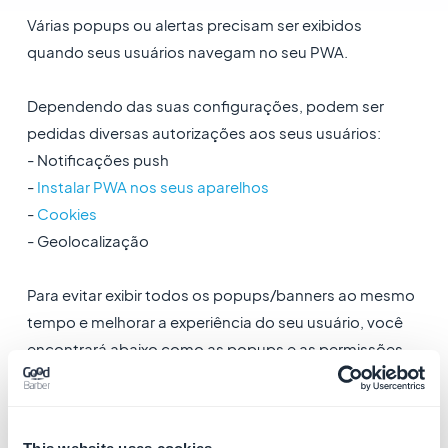
Várias popups ou alertas precisam ser exibidos
quando seus usuários navegam no seu PWA.
Dependendo das suas configurações, podem ser
pedidas diversas autorizações aos seus usuários:
- Notificações push
-
Instalar PWA nos seus aparelhos
-
Cookies
- Geolocalização
Para evitar exibir todos os popups/banners ao mesmo
tempo e melhorar a experiência do seu usuário, você
encontrará abaixo como as popups e as permissões
são gerenciadas em um PWA criado com a
GoodBarber.
1. Comportamento de