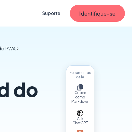
Identifique-se
Suporte
 do PWA
Ferramentas
de IA
d do
Copiar
como
Markdown
Ask
ChatGPT