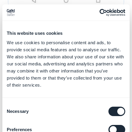
2. iOS
1/ Abra o navegador tocando no ícone do Safari.
2/ Navegue até ao URL do PWA que deseja
This website uses cookies
adicionar como um ícone da tela inicial.
We use cookies to personalise content and ads, to
3/ Toque no botão Compartilhar na parte inferior da
provide social media features and to analyse our traffic.
We also share information about your use of our site with
janela do navegador. É representado por um quadrado
our social media, advertising and analytics partners who
com uma seta para cima em primeiro plano.
may combine it with other information that you’ve
4/ A folha de compartilhamento do iOS irá aparecer,
provided to them or that they’ve collected from your use
sobrepondo a janela principal do navegador. Selecione
of their services.
a opção
"Adicionar à tela inicial"
.
Consent
Necessary
Selection
Preferences