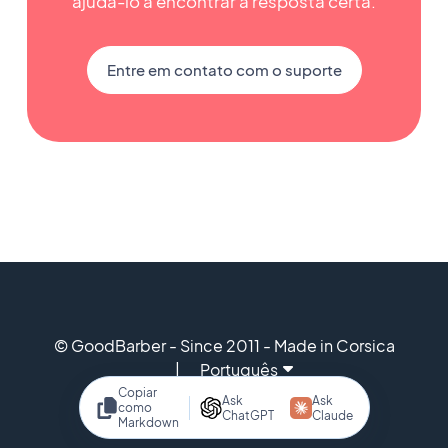
ajudá-lo a encontrar a resposta certa.
Entre em contato com o suporte
© GoodBarber - Since 2011 - Made in Corsica
Português
Copiar
Ask
Ask
como
ChatGPT
Claude
Markdown