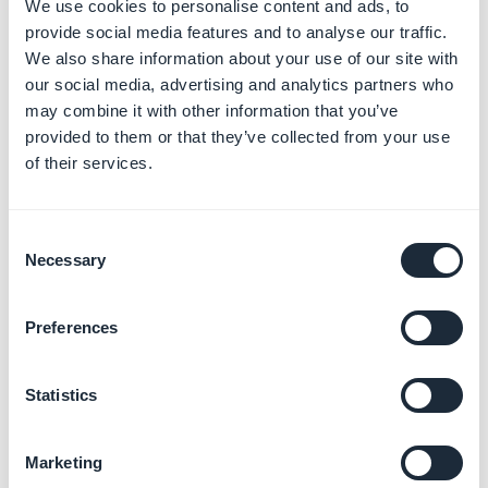
nas seguintes situações *:
We use cookies to personalise content and ads, to
provide social media features and to analyse our traffic.
- Adicionar o ID do app do Facebook
We also share information about your use of our site with
- Implementar um novo recurso
our social media, advertising and analytics partners who
*Essa lista não é exaustiva.
may combine it with other information that you’ve
provided to them or that they’ve collected from your use
1. Ative o seu PWA no menu
Publicar > PWA > Publicar
of their services.
2. Acesse o menu de deslizamento à esquerda:
Publicar > PWA > Atualizar
Consent
3. Clique na aba "
Progressive Web App Engine
"
Necessary
Selection
4. Clique no botão "
Reconstruir o meu PWA
" para
atualizar o app para o último mecanismo do seu PWA
CUIDADO: Regenerar o seu app atualiza todas as
Preferences
alterações do menu Configurações (alterações em
verde que mencionamos no ponto 1 acima)
Statistics
Como ler esta página:
Marketing
1: Data da sua última atualização no motor do seu