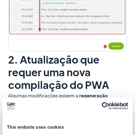
2. Atualização que
requer uma nova
compilação do PWA
Algumas modificações exigem a
regeneração
(reconstrução)
de uma nova versão do app para
serem visíveis no PWA.
This website uses cookies
Esta atualização manual é necessária, por exemplo,