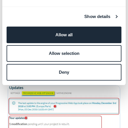
Progressive Web App.
2: Atualizações feitas no seu back office, que exigem
Show details
uma regeneração (reconstrução) do PWA para serem
implementadas no seu PWA publicado (configurações
Allow all
push, ID do Facebook etc.)
3: Atualizações de mecanismo feitas pela equipe
técnica da GoodBarber. Eles exigem uma regeneração
Allow selection
(reconstrução) do PWA para serem implementados no
seu PWA publicado (correção de bug, novo recurso
Deny
etc.)
4: Botão "
Reconstruir meu PWA
".