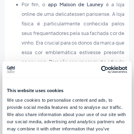
Por fim, o
app Maison de Launey
é a loja
online de uma delicatessen parisiense. A loja
física é particularmente conhecida pelos
seus frequentadores pela sua fachada cor de
vinho. Era crucial para os donos da marca que
essa cor emblemática estivesse presente
no seu app. Para não escurecer muito o fundo
do app, a cor foi aplicada no fundo do
cabeçalho, com um modelo Médio para que
ele esteja realmente presente em todas as
This website uses cookies
seções do app.
We use cookies to personalise content and ads, to
provide social media features and to analyse our traffic.
We also share information about your use of our site with
Modelo grande: A opção
our social media, advertising and analytics partners who
may combine it with other information that you’ve
descritiva