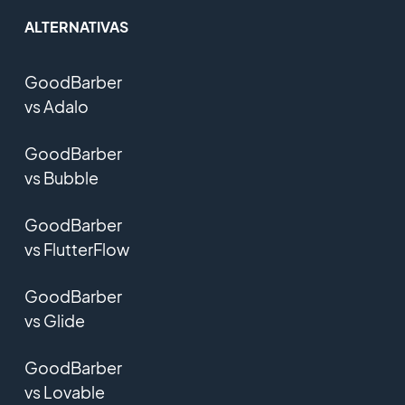
ALTERNATIVAS
GoodBarber
vs Adalo
GoodBarber
vs Bubble
GoodBarber
vs FlutterFlow
GoodBarber
vs Glide
GoodBarber
vs Lovable