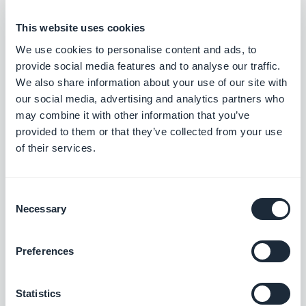
This website uses cookies
We use cookies to personalise content and ads, to
provide social media features and to analyse our traffic.
We also share information about your use of our site with
our social media, advertising and analytics partners who
may combine it with other information that you’ve
provided to them or that they’ve collected from your use
of their services.
Porque é que os dados sociais e
Consent
comportamentais são tão
Necessary
Selection
importantes?
Preferences
Os dados de perfil explicam como são os
utilizadores e o que fazem. Com esta informação
Statistics