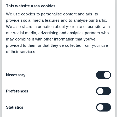
tipos de assinaturas oferecer.
This website uses cookies
O ideal é propor várias durações de assinatura,
We use cookies to personalise content and ads, to
com diversas faixas de preço, para atender ao
provide social media features and to analyse our traffic.
We also share information about your use of our site with
máximo de usuários.
our social media, advertising and analytics partners who
Uma boa prática é propor taxas crescentes de
may combine it with other information that you’ve
acordo com a duração. Geralmente, quanto maior
provided to them or that they’ve collected from your use
of their services.
a duração da assinatura, mais interessante o preço
se torna.
Consent
Assinatura semanal
: Geralmente é mais
Necessary
Selection
barata à primeira vista, pois é de curta
duração. Destina-se a um público que
Preferences
procura um determinado conteúdo, mas que
Statistics
não estará necessariamente interessado a
longo prazo. Eles só têm um interesse