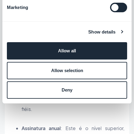
Marketing
pontual em seu conteúdo.
Show details
Assinatura mensal
: Geralmente é a mais
popular, pois oferece um preço
Allow all
intermediário. A maioria das assinaturas,
independentemente do produto ou serviço,
oferecerá uma assinatura mensal. Seus
Allow selection
leitores já estarão acostumados com este
formato. Os usuários que assinam este plano
Deny
também provavelmente permanecerão mais
fiéis.
Assinatura anual
: Este é o nível superior,