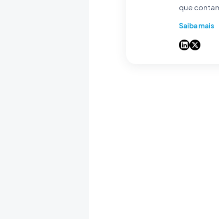
que contam
respostas d
Saiba mais
no-code fác