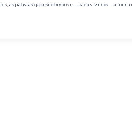
os, as palavras que escolhemos e — cada vez mais — a form
as IA. Contadora de histórias de coração, passo os dias a torn
il de encontrar e impossível de esquecer.