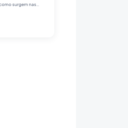
a como surgem nas
ar o nosso app builder