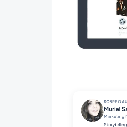
SOBRE O A
Muriel S
Marketing
Storytelling & GEO na GoodBarb