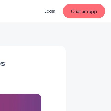
Criar um app
Login
os