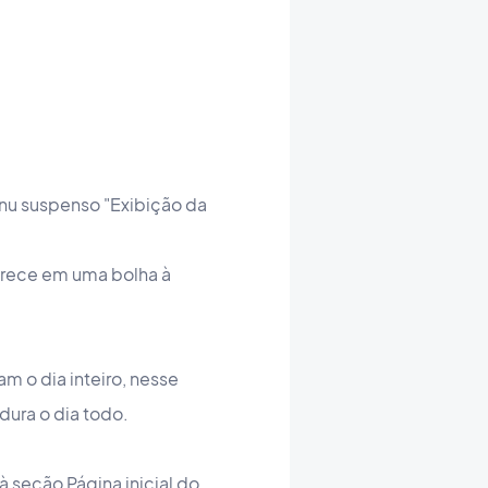
enu suspenso "Exibição da
parece em uma bolha à
m o dia inteiro, nesse
dura o dia todo.
 seção Página inicial do