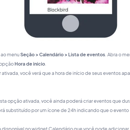
vá ao menu
Seção > Calendário > Lista de eventos
. Abra o m
a opção
Hora de início
.
 ativada, você verá que a hora de início de seus eventos a
a opção ativada, você ainda poderá criar eventos que dura
será substituído por um ícone de 24h indicando que o evento 
isponível no widget Calendário que você pode adicionar à