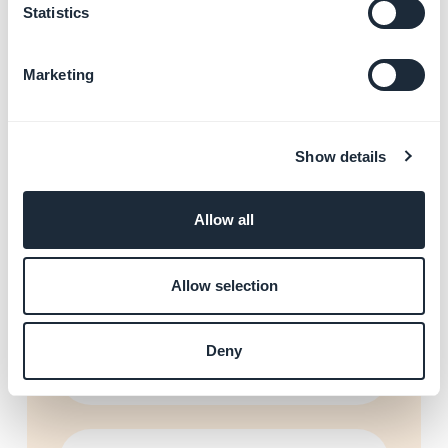
Delegar a publicação ao
Statistics
serviço GBTC
Saiba mais
→
Marketing
Gerenciar as configurações
Show details
de privacidade nas lojas
Saiba mais
→
Allow all
Allow selection
Configurar as contas de
desenvolvedor (Apple e
Google)
Deny
Saiba mais
→