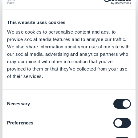
Configurar a distribuição não listada do seu
App iOS
This website uses cookies
We use cookies to personalise content and ads, to
provide social media features and to analyse our traffic.
We also share information about your use of our site with
our social media, advertising and analytics partners who
may combine it with other information that you’ve
Categorias
provided to them or that they’ve collected from your use
relacionadas
of their services.
Publicar seu App Android em
Consent
Solo
Necessary
Selection
Saiba mais
→
Preferences