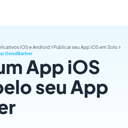
plicativos iOS e Android
Publicar seu App iOS em Solo
App GoodBarber
 um App iOS
pelo seu App
er