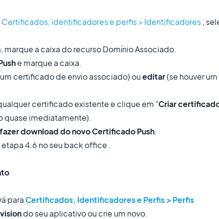
ertificados, identificadores e perfis > Identificadores
, se
ais, marque a caixa do recurso Domínio Associado.
Push
e marque a caixa.
 um certificado de envio associado) ou
editar
(se houver um 
 qualquer certificado existente e clique em "
Criar certificad
do quase imediatamente).
fazer download do novo Certificado Push
.
 etapa 4.6 no seu back office .
nto
vá para
Certificados, Identificadores e Perfis > Perfis
vision
do seu aplicativo ou crie um novo.