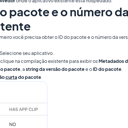
olvedor
onde o aplicativo existente está hospedado.
do pacote e o número d
stente
rimeiro você precisa obter o ID do pacote e o número da vers
Selecione seu aplicativo.
 clique na compilação existente para exibir os
Metadados d
 do pacote
, a
string da versão do pacote
e o
ID do pacote
.
são
curta
do pacote
.