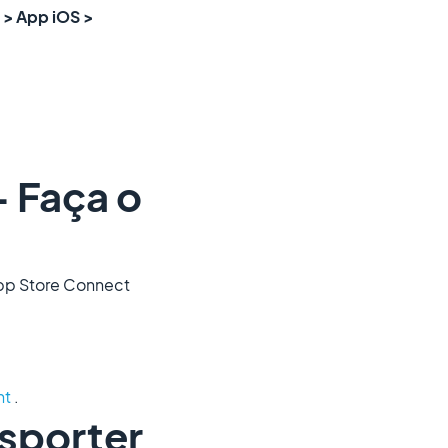
 > App iOS >
- Faça o
 App Store Connect
ht
.
sporter