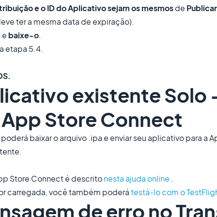
tribuição e o ID do Aplicativo sejam os mesmos
de
Publicar
 deve ter a mesma data de expiração).
n e
baixe-o
.
a etapa 5.4.
OS.
licativo existente Solo 
a App Store Connect
poderá baixar o arquivo .ipa e enviar seu aplicativo para a
tente.
App Store Connect é descrito
nesta ajuda online
.
 for carregada, você também poderá
testá-lo com o TestFlig
nsagem de erro no Tran