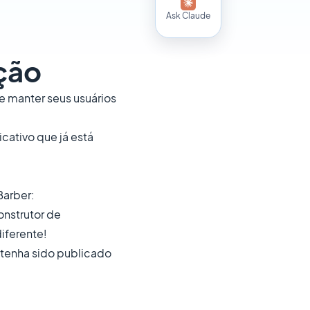
Ask Claude
ação
e manter seus usuários
cativo que já está
Barber:
onstrutor de
iferente!
 tenha sido publicado