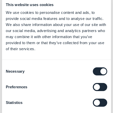
This website uses cookies
- O aplicativo deve ser enviado para revisão
We use cookies to personalise content and ads, to
provide social media features and to analyse our traffic.
Observação: As solicitações de aplicativos em estado
We also share information about your use of our site with
beta ou de pré-lançamento serão recusadas.
our social media, advertising and analytics partners who
2. Solicite a
may combine it with other information that you’ve
provided to them or that they’ve collected from your use
distribuição não listada
of their services.
do seu aplicativo para a
Consent
Apple
Necessary
Selection
Apenas o proprietário da conta Apple Developer pode
acessar o formulário de solicitação.
Preferences
1. Conecte-se à sua
conta da Apple
usando as
Statistics
credenciais do proprietário da conta