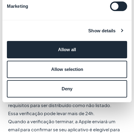
Marketing
2. Acesse
https://developer.apple.com/contact/request/unlisted-
app/
Show details
3. Preencha todos os campos do formulário
Você pode recuperar seu
número de App ID
no App
Allow all
Store Connect no menu
App Information > Apple ID
do seu app:
https://appstoreconnect.apple.com/
Allow selection
4. Valide o formulário
Deny
A Apple verificará se seu aplicativo atende a todos os
requisitos para ser distribuído como não listado.
Essa verificação pode levar mais de 24h.
Quando a verificação terminar, a Apple enviará um
email para confirmar se seu aplicativo é elegível para