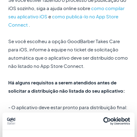
iOS sozinho, siga a ajuda online sobre
como compilar
seu aplicativo iOS
e
como publicá-lo no App Store
Connect
.
Se você escolheu a opção GoodBarber Takes Care
para iOS, informe à equipe no ticket de solicitação
automática que o aplicativo deve ser distribuído como
não listado no App Store Connect.
Há alguns requisitos a serem atendidos antes de
solicitar a distribuição não listada do seu aplicativo:
- O aplicativo deve estar pronto para distribuição final:
todos os metadados (nome do aplicativo, descrição,
palavras-chave, capturas de tela…) devem ser
preenchidos e o binário deve ter sido enviado