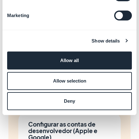
Saiba mais
→
Marketing
Delegar a publicação ao
serviço GBTC
Show details
Saiba mais
→
Allow all
Gerenciar as configurações
Allow selection
de privacidade nas lojas
Saiba mais
→
Deny
Configurar as contas de
desenvolvedor (Apple e
Google)