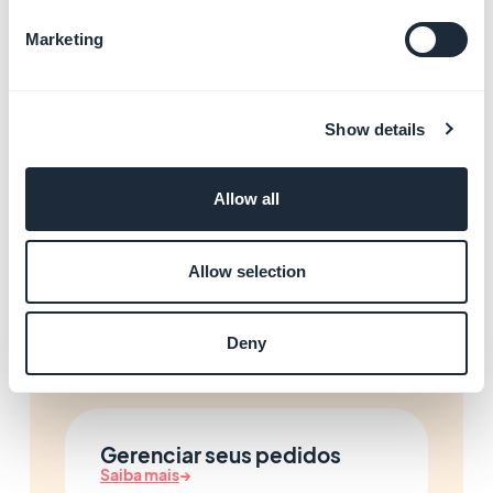
de impostos
Marketing
Saiba mais
→
Show details
Resolver suas rejeições nas
lojas
Allow all
Saiba mais
→
Allow selection
Gerenciar seus clientes
Saiba mais
→
Deny
Gerenciar seus pedidos
Saiba mais
→