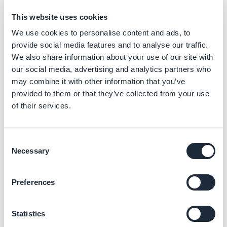
Analisar o público e as
estatísticas do seu App
This website uses cookies
Saiba mais
→
We use cookies to personalise content and ads, to
provide social media features and to analyse our traffic.
We also share information about your use of our site with
our social media, advertising and analytics partners who
Publicar seus canais de
may combine it with other information that you’ve
venda
provided to them or that they’ve collected from your use
Saiba mais
→
of their services.
Consent
Testar seu App antes de
Necessary
Selection
publicar
Saiba mais
→
Preferences
Statistics
Definir suas configurações