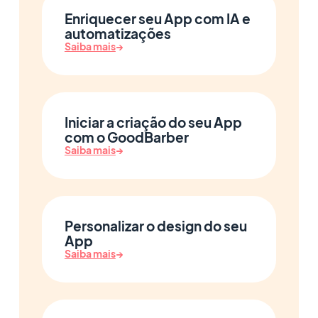
Enriquecer seu App com IA e
automatizações
Saiba mais
→
Iniciar a criação do seu App
com o GoodBarber
Saiba mais
→
Personalizar o design do seu
App
Saiba mais
→