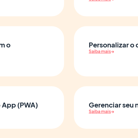
om o
Personalizar o
Saiba mais
→
b App (PWA)
Gerenciar seu 
Saiba mais
→