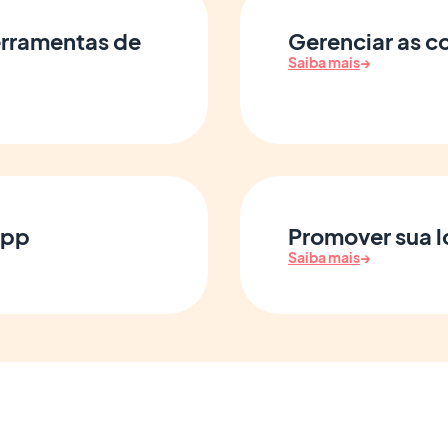
erramentas de
Gerenciar as c
Saiba mais
→
App
Promover sua l
Saiba mais
→