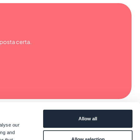
posta certa.
Allow all
alyse our
ing and
Allow selection
r that