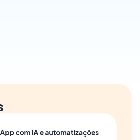
s
 App com IA e automatizações