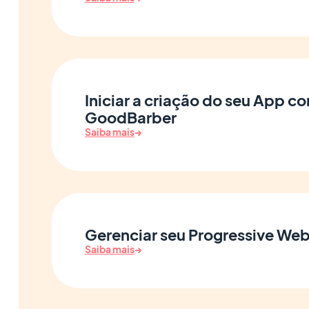
Iniciar a criação do seu App c
GoodBarber
Saiba mais
→
Gerenciar seu Progressive We
Saiba mais
→