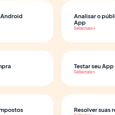
e Android
Analisar o públ
App
Saiba mais
→
mpra
Testar seu App
Saiba mais
→
 impostos
Resolver suas r