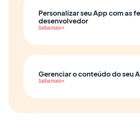
Personalizar seu App com as f
desenvolvedor
Saiba mais
→
Gerenciar o conteúdo do seu 
Saiba mais
→