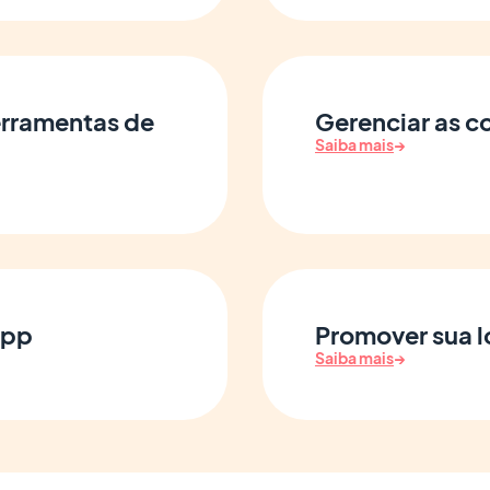
erramentas de
Gerenciar as c
Saiba mais
→
App
Promover sua l
Saiba mais
→