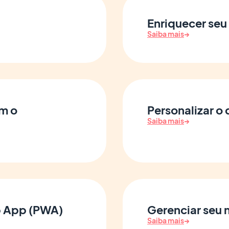
Enriquecer seu
Saiba mais
→
om o
Personalizar o
Saiba mais
→
b App (PWA)
Gerenciar seu 
Saiba mais
→