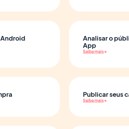
e Android
Analisar o públ
App
Saiba mais
→
mpra
Publicar seus 
Saiba mais
→