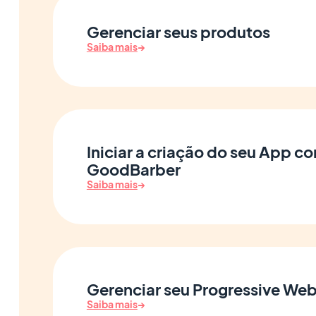
Gerenciar seus produtos
Saiba mais
→
Iniciar a criação do seu App c
GoodBarber
Saiba mais
→
Gerenciar seu Progressive We
Saiba mais
→