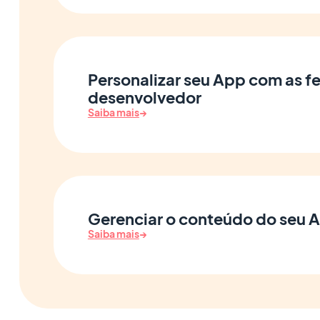
Personalizar seu App com as f
desenvolvedor
Saiba mais
→
Gerenciar o conteúdo do seu 
Saiba mais
→