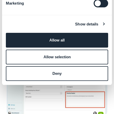
Marketing
da fatura
"
2. Clique em "
Salvar
".
Show details
Allow all
Allow selection
Deny