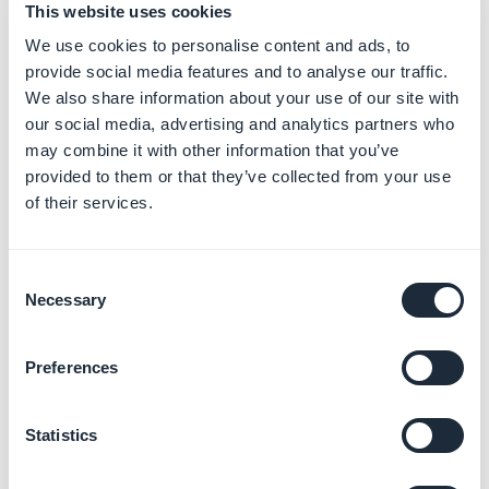
This website uses cookies
We use cookies to personalise content and ads, to
provide social media features and to analyse our traffic.
We also share information about your use of our site with
our social media, advertising and analytics partners who
may combine it with other information that you’ve
provided to them or that they’ve collected from your use
2. Avisos legais
of their services.
adicionais
Consent
Dependendo do seu país, você precisará fornecer
Necessary
Selection
avisos legais adicionais.
Preferences
Eles aparecerão no rodapé das suas faturas.
No menu
Configurações > Informações da loja
:
Statistics
1. Preencha as informações legais no campo "
Rodapé