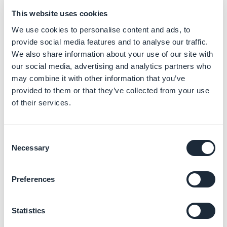
This website uses cookies
We use cookies to personalise content and ads, to
provide social media features and to analyse our traffic.
We also share information about your use of our site with
our social media, advertising and analytics partners who
may combine it with other information that you’ve
provided to them or that they’ve collected from your use
of their services.
2. Modo ao vivo
Consent
No modo ao vivo, todos os pagamentos feitos na sua
Necessary
Selection
loja são pagamentos reais. A sua conta bancária será
creditada sempre que um pedido for efetuado com
Preferences
sucesso no seu app.
Mude o seu app para o modo ao vivo antes de lançar
Statistics
oficialmente a sua loja para o público.