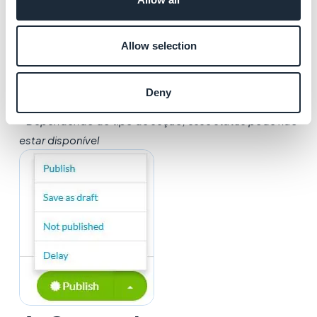
ficará visível para seus usuários. Esse status pode ser
útil para informar os membros da sua equipe que um
artigo deve ser revisado antes da publicação.
Allow selection
-
Programar
*: A publicação do seu artigo será
agendada para a hora e data que você definir
Deny
* Dependendo do tipo de seção, esse status pode não
estar disponível