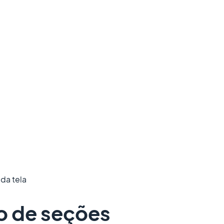
 da tela
o de seções