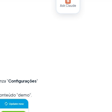
Ask Claude
nza "
Configurações
"
 conteúdo "demo".