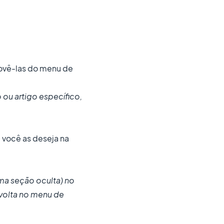
ovê-las do menu de
 ou artigo específico,
 você as deseja na
ma seção oculta) no
volta no menu de