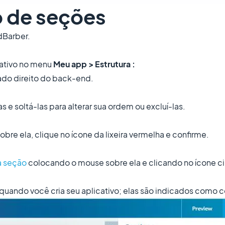
o de seções
dBarber.
cativo no menu
Meu app > Estrutura :
lado direito do back-end.
s e soltá-las para alterar sua ordem ou excluí-las.
obre ela, clique no ícone da lixeira vermelha e confirme.
a seção
colocando o mouse sobre ela e clicando no ícone ci
 quando você cria seu aplicativo; elas são indicados como