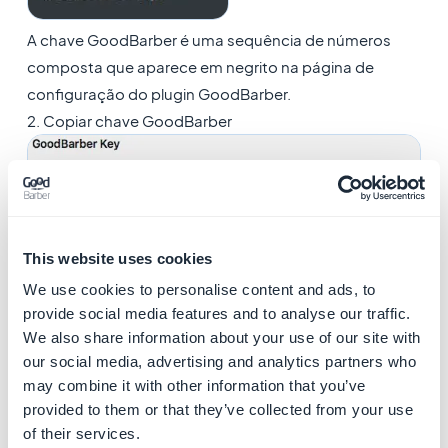
A chave GoodBarber é uma sequência de números
composta que aparece em negrito na página de
configuração do plugin GoodBarber.
2. Copiar chave GoodBarber
3. Adicionar uma seção
This website uses cookies
WordPress no seu back
We use cookies to personalise content and ads, to
provide social media features and to analyse our traffic.
office GoodBarber
We also share information about your use of our site with
1. Volte para o seu back office GoodBarber,
our social media, advertising and analytics partners who
may combine it with other information that you’ve
menu
Minha App > Estrutura
provided to them or that they’ve collected from your use
2. Clique em
Adicionar uma seção
no canto superior
of their services.
direito