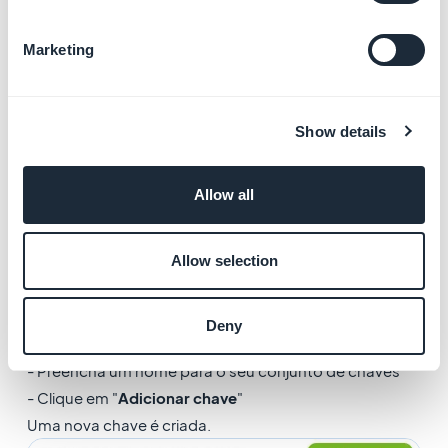
Marketing
4. Ative a extensão do
Zapier no seu back
Show details
office GoodBarber
Allow all
1. Selecione a extensão do Zapier na Loja de Extensões
no seu back office GoodBarber e adicione-a ao seu
Allow selection
aplicativo
2. Configure os tokens usados para conectar seu
aplicativo ao Zapier (veja o exemplo abaixo):
Deny
- Clique em "
Criar um novo conjunto de chaves
"
- Preencha um nome para o seu conjunto de chaves
- Clique em "
Adicionar chave
"
Uma nova chave é criada.