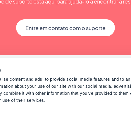
e de suporte está aqui para ajudá-lo a encontrar a res
Entre em contato com o suporte
s
ise content and ads, to provide social media features and to an
rmation about your use of our site with our social media, advertis
 combine it with other information that you’ve provided to them o
 use of their services.
 GoodBarber - Since 2011 - Made in Corsica
Portuguê