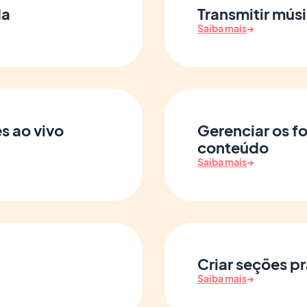
da
Transmitir mús
Saiba mais
→
s ao vivo
Gerenciar os fo
conteúdo
Saiba mais
→
Criar seções pr
Saiba mais
→