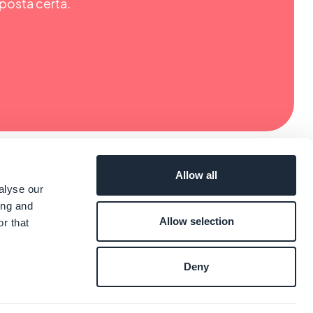
posta certa.
Allow all
alyse our
ing and
Allow selection
r that
Deny
s