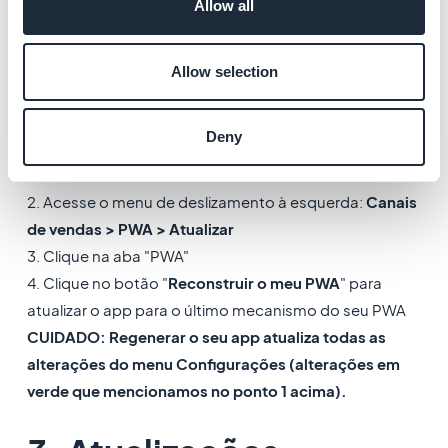
Allow all
nas seguintes situações*:
- Configurações push
- Implementando um novo recurso
Allow selection
*Essa lista não é exaustiva.
Deny
1. Ative o seu PWA no menu
Canais de vendas > PWA >
Publicar
2. Acesse o menu de deslizamento à esquerda:
Canais
de vendas > PWA > Atualizar
3. Clique na aba "PWA"
4. Clique no botão "
Reconstruir o meu PWA
" para
atualizar o app para o último mecanismo do seu PWA
CUIDADO: Regenerar o seu app atualiza todas as
alterações do menu Configurações (alterações em
verde que mencionamos no ponto 1 acima).