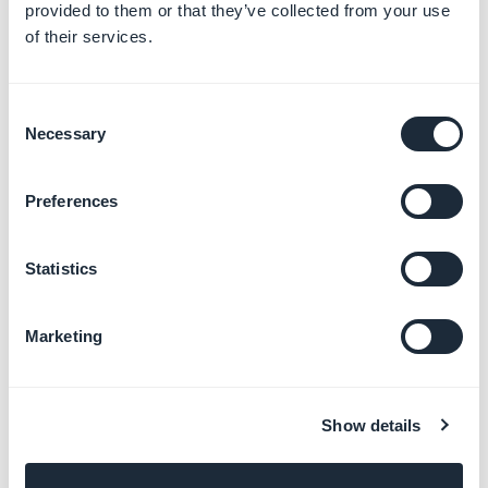
provided to them or that they’ve collected from your use
of their services.
Consent
Necessary
Selection
Preferences
2. Atualização que
requer uma nova
Statistics
compilação do PWA
Marketing
Algumas modificações exigem a
regeneração
(reconstrução)
de uma nova versão do app para
serem visíveis no PWA.
Show details
Esta atualização manual é necessária, por exemplo,