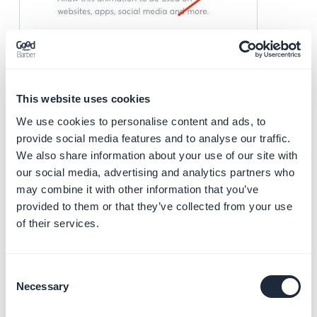
This website uses cookies
We use cookies to personalise content and ads, to
provide social media features and to analyse our traffic.
We also share information about your use of our site with
our social media, advertising and analytics partners who
may combine it with other information that you’ve
provided to them or that they’ve collected from your use
of their services.
Arquivo JSON:
- Aba Download > Baixe seu Lottie JSON ou Lottie
Consent
Necessary
JSON otimizado (dependendo da sua assinatura com
Selection
o LottieFiles)