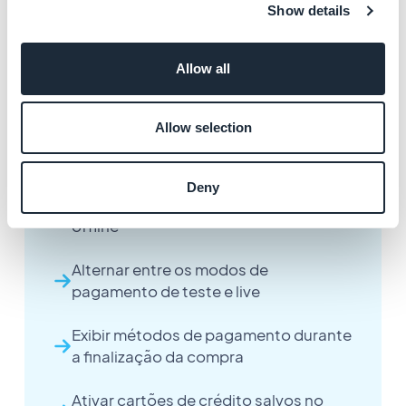
Configurar o gateway de pagamento
Show details
de teste rápido
Allow all
Configurar o gateway de pagamento
Stripe
Allow selection
Configurar o gateway de pagamento
PayPal
Deny
Configurar opções de pagamento
offline
Alternar entre os modos de
pagamento de teste e live
Exibir métodos de pagamento durante
a finalização da compra
Ativar cartões de crédito salvos no