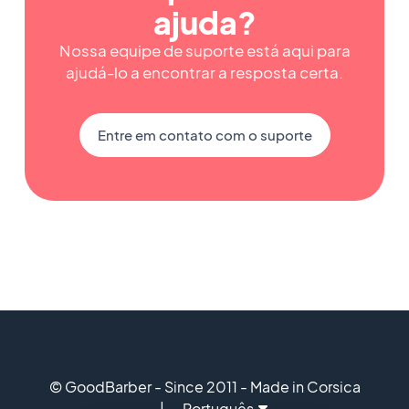
ajuda?
Nossa equipe de suporte está aqui para
ajudá-lo a encontrar a resposta certa.
Entre em contato com o suporte
© GoodBarber - Since 2011 - Made in Corsica
Português