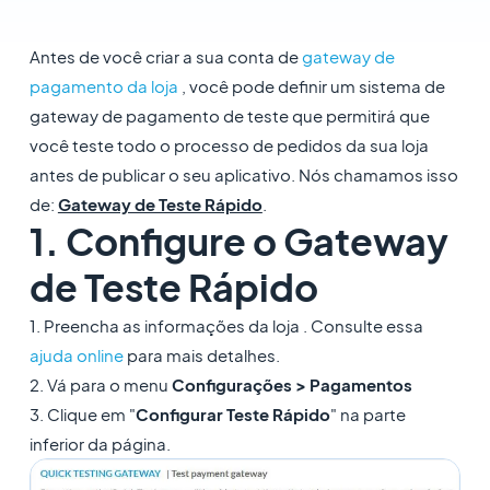
Antes de você criar a sua conta de
gateway de
pagamento da loja
, você pode definir um sistema de
gateway de pagamento de teste que permitirá que
você teste todo o processo de pedidos da sua loja
antes de publicar o seu aplicativo. Nós chamamos isso
de:
Gateway de Teste Rápido
.
1. Configure o Gateway
de Teste Rápido
1. Preencha as informações da loja . Consulte essa
ajuda online
para mais detalhes.
2. Vá para o menu
Configurações > Pagamentos
3. Clique em "
Configurar Teste Rápido
" na parte
inferior da página.