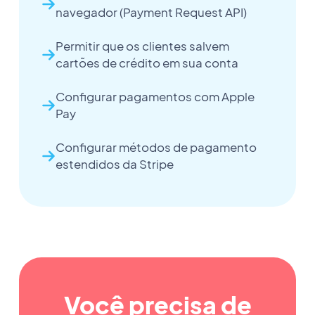
navegador (Payment Request API)
Permitir que os clientes salvem
cartões de crédito em sua conta
Configurar pagamentos com Apple
Pay
Configurar métodos de pagamento
estendidos da Stripe
Você precisa de