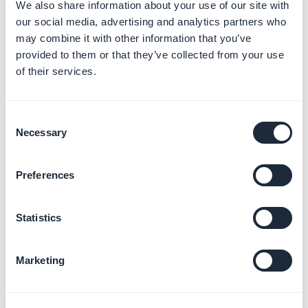
We also share information about your use of our site with
Configurado
our social media, advertising and analytics partners who
3. Clique em "
Desativar
" na janela de popup vermelha
may combine it with other information that you’ve
para confirmar a sua desativação.
provided to them or that they’ve collected from your use
of their services.
Consent
Necessary
Selection
Preferences
Outros artigos
Statistics
Marketing
Guia de gateways de pagamento da
loja