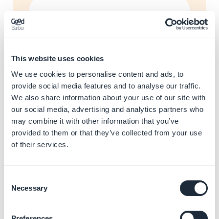
Publicar seus aplicativos iOS
e Android
Saiba mais
→
This website uses cookies
We use cookies to personalise content and ads, to
provide social media features and to analyse our traffic.
Analisar o público e as
estatísticas do seu App
We also share information about your use of our site with
Saiba mais
→
our social media, advertising and analytics partners who
may combine it with other information that you’ve
provided to them or that they’ve collected from your use
of their services.
Gerenciar seu processo de
compra
Consent
Saiba mais
→
Necessary
Selection
Preferences