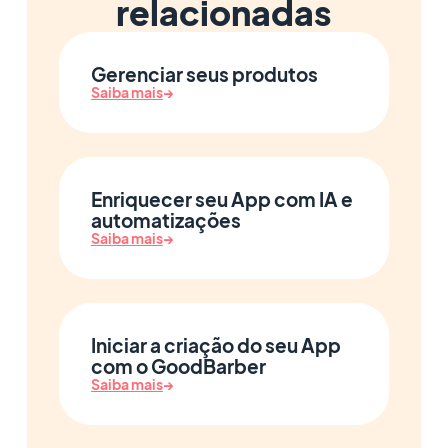
relacionadas
Gerenciar seus produtos
Saiba mais
→
Enriquecer seu App com IA e
automatizações
Saiba mais
→
Iniciar a criação do seu App
com o GoodBarber
Saiba mais
→