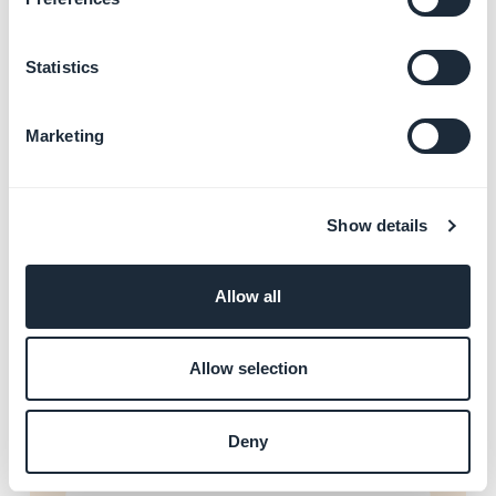
Publicar seus canais de
venda
Statistics
Saiba mais
→
Marketing
Testar seu App antes de
publicar
Show details
Saiba mais
→
Allow all
Definir suas configurações
de impostos
Allow selection
Saiba mais
→
Deny