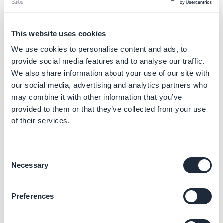
Se a conta está sob "Smith Comunicação", a carta
deve indicar "Confirmamos que Smith Comunicação
tem os direitos necessários para publicar
este
This website uses cookies
aplicativo
".
We use cookies to personalise content and ads, to
provide social media features and to analyse our traffic.
A carta deve ser enviada através do link fornecido na
We also share information about your use of our site with
mensagem do Google ou através deste
our social media, advertising and analytics partners who
may combine it with other information that you’ve
link:
https://support.google.com/googleplay/android-
provided to them or that they’ve collected from your use
developer/troubleshooter/2993242
of their services.
O Google irá fazer uma série de perguntas antes de
você poder enviar sua solicitação:
Consent
Necessary
Selection
- A sua conta de desenvolvedor foi encerrada?
Não.
Preferences
- Você acredita que seu aplicativo foi rejeitado ou