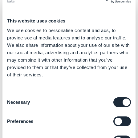
Se a conta está sob "Smith Comunicação", a carta
deve indicar "Confirmamos que Smith Comunicação
tem os direitos necessários para publicar
este
This website uses cookies
aplicativo
".
We use cookies to personalise content and ads, to
provide social media features and to analyse our traffic.
A carta deve ser enviada através do link fornecido na
We also share information about your use of our site with
mensagem do Google ou através deste
our social media, advertising and analytics partners who
may combine it with other information that you’ve
link:
https://support.google.com/googleplay/android-
provided to them or that they’ve collected from your use
developer/troubleshooter/2993242
of their services.
O Google irá fazer uma série de perguntas antes de
você poder enviar sua solicitação:
Consent
Necessary
Selection
- A sua conta de desenvolvedor foi encerrada?
Não.
Preferences
- Você acredita que seu aplicativo foi rejeitado ou