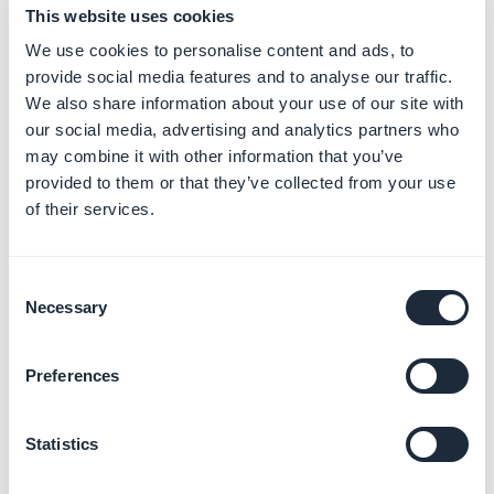
1. No menu deslizante à esquerda do seu back office,
This website uses cookies
clique em
Publicar > App Android > menu Publicar
.
We use cookies to personalise content and ads, to
2. Verifique se você não esqueceu de clicar em
provide social media features and to analyse our traffic.
Próximo passo
após baixar o arquivo .aab.
We also share information about your use of our site with
our social media, advertising and analytics partners who
may combine it with other information that you’ve
O aplicativo Android será desbloqueado
provided to them or that they’ve collected from your use
automaticamente depois que o aplicativo for baixado
of their services.
e iniciado em alguns dispositivos diferentes.
Para
iOS
Consent
Necessary
1. No menu deslizante à esquerda do seu back office,
Selection
clique no menu
Publicar > App iOS > Publicar
.
2. Verifique se você não esqueceu de clicar em
Preferences
Próximo passo
após o download do .ipa.
Statistics
A versão do iOS também deve ser desbloqueada
automaticamente após o download e o lançamento