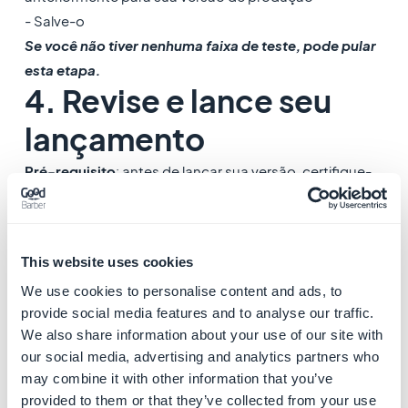
- Salve-o
Se você não tiver nenhuma faixa de teste, pode pular
esta etapa.
4. Revise e lance seu
lançamento
Pré-requisito
: antes de lançar sua versão, certifique-
se de que:
- Você configurou a
lista da loja
do seu aplicativo no
menu
Aumente o número de usuários > Presença na
This website uses cookies
loja > Página "Detalhes do app"
We use cookies to personalise content and ads, to
Edite os detalhes e as capturas de tela do aplicativo,
provide social media features and to analyse our traffic.
se necessário.
We also share information about your use of our site with
our social media, advertising and analytics partners who
- Você
preparou seu aplicativo para revisão
no menu
may combine it with other information that you’ve
Monitorar e melhorar > Políticas e programas >
provided to them or that they’ve collected from your use