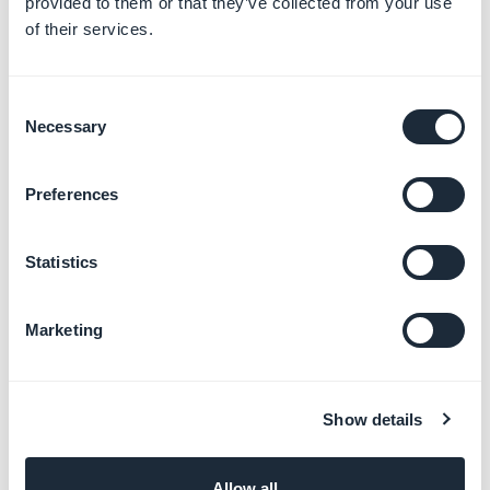
provided to them or that they’ve collected from your use
of their services.
Gerenciar os eventos da
agenda
Consent
Saiba mais
→
Necessary
Selection
Preferences
Transmitir música e
podcasts
Statistics
Saiba mais
→
Marketing
Adicionar vídeos e
transmissões ao vivo
Show details
Saiba mais
→
Allow all