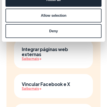
Gerenciar os formulários e o
Allow selection
envio de conteúdo
Saiba mais
→
Deny
Integrar páginas web
externas
Saiba mais
→
Vincular Facebook e X
Saiba mais
→