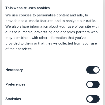
This website uses cookies
We use cookies to personalise content and ads, to
provide social media features and to analyse our traffic.
5. Estado de
We also share information about your use of our site with
our social media, advertising and analytics partners who
publicação
may combine it with other information that you’ve
provided to them or that they’ve collected from your use
Clique na seta no botão verde, no canto inferior direito
of their services.
do formulário de redação, para definir o status da
publicação de seus itens:
Consent
-
Publicar
: o seu artigo ficará visível imediatamente
Necessary
Selection
para os seus usuários.
-
Rascunho
: o seu artigo será salvo, mas não ficará
Preferences
visível para os seus usuários.
-
Não publicado
: o seu artigo será salvo, mas não
Statistics
ficará visível para seus usuários. Esse status pode ser